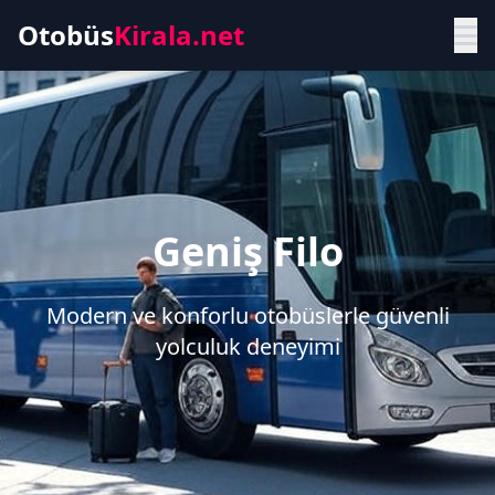
Otobüs
Kirala.net
Geniş Filo
Modern ve konforlu otobüslerle güvenli
yolculuk deneyimi