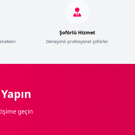
Şoförlü Hizmet
enekleri
Deneyimli profesyonel şoförler
 Yapın
tişime geçin