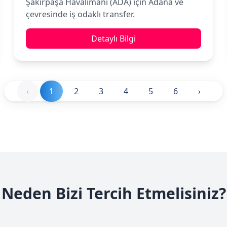
Şakirpaşa Havalimanı (ADA) için Adana ve
çevresinde iş odaklı transfer.
Detaylı Bilgi
‹
1
2
3
4
5
6
›
Neden Bizi Tercih Etmelisiniz?