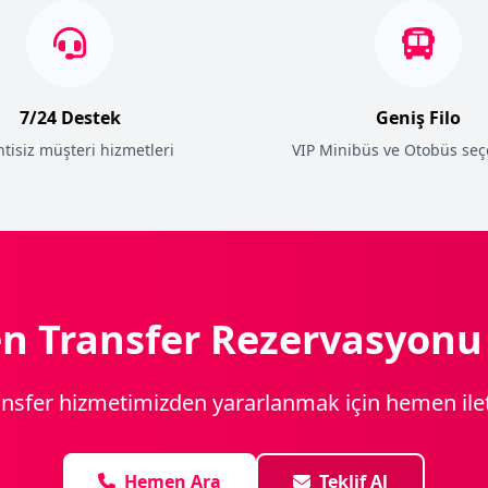
7/24 Destek
Geniş Filo
ntisiz müşteri hizmetleri
VIP Minibüs ve Otobüs seç
 Transfer Rezervasyonu
ransfer hizmetimizden yararlanmak için hemen ile
Hemen Ara
Teklif Al