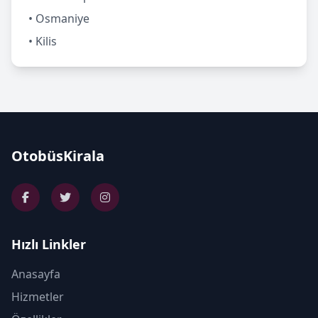
• Osmaniye
• Kilis
OtobüsKirala
Hızlı Linkler
Anasayfa
Hizmetler