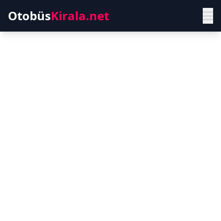
Otobüs
Kirala.net
Hatay Havalimanı
(HTY)
Modern ve konforlu otobüslerle güvenli
yolculuk deneyimi