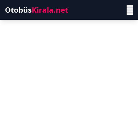
Otobüs
Kirala.net
Kars Harakani
Havalimanı (KSY)
Modern ve konforlu otobüslerle güvenli
yolculuk deneyimi