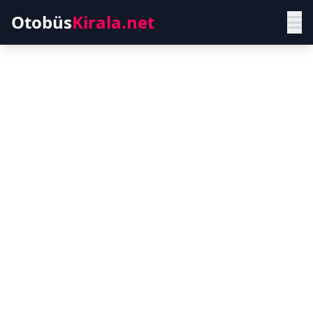
Otobüs
Kirala.net
Sabiha Gökçen
Havalimanı (SAW)
Modern ve konforlu otobüslerle güvenli
yolculuk deneyimi