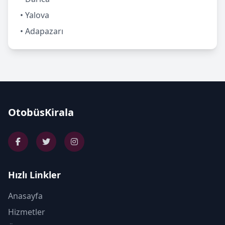
• Yalova
• Adapazarı
OtobüsKirala
Hızlı Linkler
Anasayfa
Hizmetler