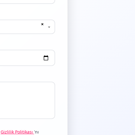
×
e
Gizlilik Politikası
'nı