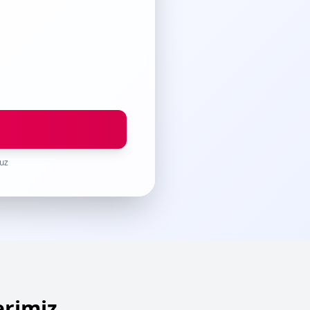
nuz
erimiz