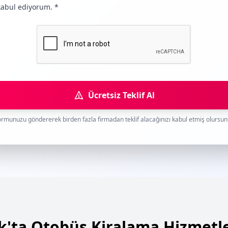
abul ediyorum. *
Ücretsiz Teklif Al
rmunuzu göndererek birden fazla firmadan teklif alacağınızı kabul etmiş olursu
k'ta Otobüs Kiralama Hizmetl