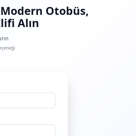
- Modern Otobüs,
ifi Alın
ırın
seçeneği