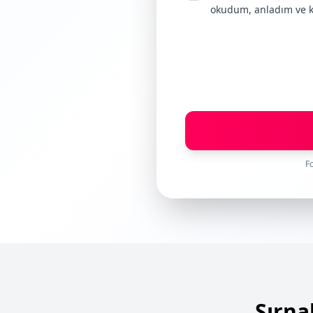
okudum, anladım ve k
Fo
Şırna