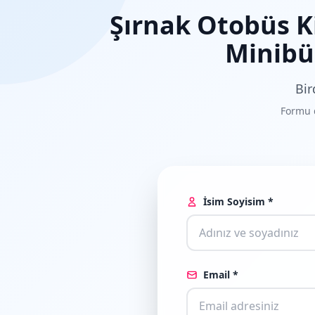
Şırnak Otobüs K
Minibüs
Bir
Formu d
İsim Soyisim *
Email *