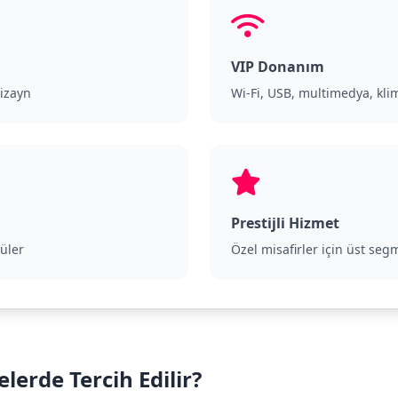
VIP Donanım
dizayn
Wi-Fi, USB, multimedya, kli
Prestijli Hizmet
cüler
Özel misafirler için üst se
erde Tercih Edilir?