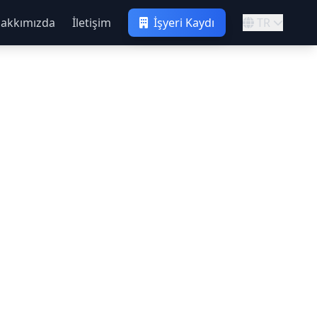
akkımızda
İletişim
İşyeri Kaydı
TR