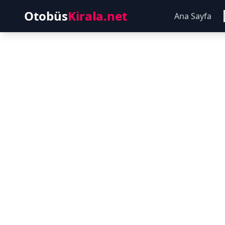
Otobüs
Kirala.net
Ana Sayfa