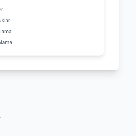
ri
uklar
alama
ralama
.